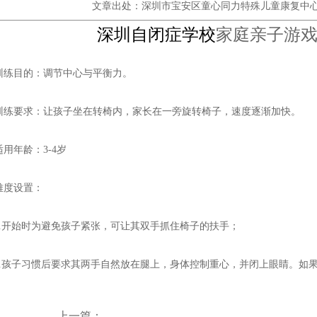
文章出处：深圳市宝安区童心同力特殊儿童康复中
深圳自闭症学校
家庭亲子游
训练目的：调节中心与平衡力。
训练要求：让孩子坐在转椅内，家长在一旁旋转椅子，速度逐渐加快。
适用年龄：
3-4
岁
难度设置：
.
开始时为避免孩子紧张，可让其双手抓住椅子的扶手；
.
孩子习惯后要求其两手自然放在腿上，身体控制重心，并闭上眼睛。如果
上一篇：